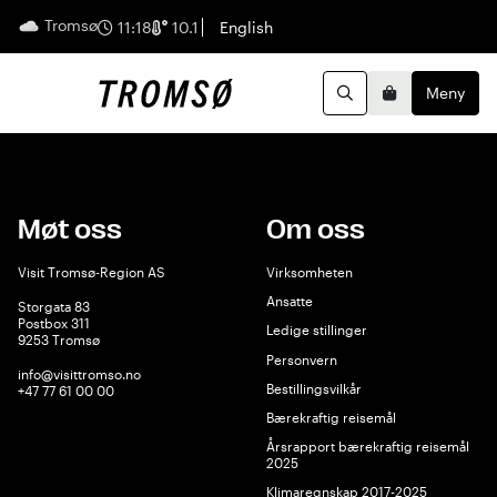
Tromsø
Norsk
11:18
10.1
English
Meny
Handleku
Søk
Møt oss
Om oss
Visit Tromsø-Region AS
Virksomheten
Ansatte
Storgata 83
Postbox 311
Ledige stillinger
9253 Tromsø
Personvern
info@visittromso.no
Bestillingsvilkår
+47 77 61 00 00
Bærekraftig reisemål
Årsrapport bærekraftig reisemål
2025
Klimaregnskap 2017-2025